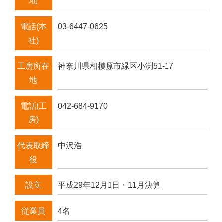
地
電話(本
03-6447-0625
社)
工房所在
神奈川県相模原市緑区小渕51-17
地
電話(工
042-684-9170
房)
代表取締
中沢浩
役
設立
平成29年12月1日・11月決算
従業員
4名